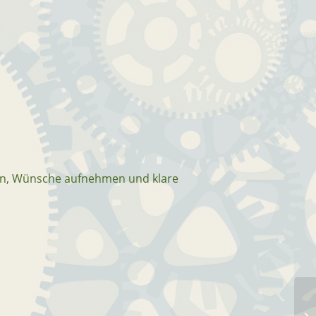
eln, Wünsche aufnehmen und klare
Fü