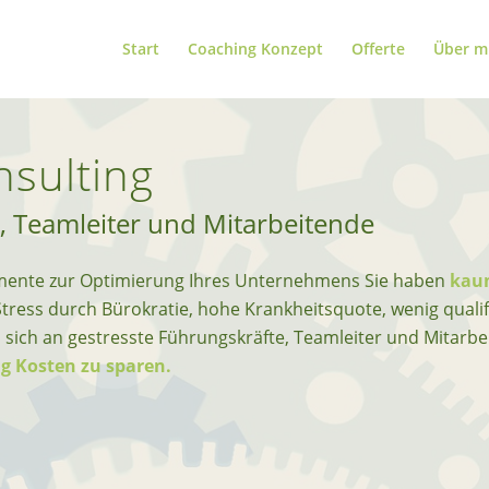
Start
Coaching Konzept
Offerte
Über m
sulting
e, Teamleiter und Mitarbeitende
rumente zur Optimierung Ihres Unternehmens Sie haben
kaum
Stress durch Bürokratie, hohe Krankheitsquote, wenig qualif
sich an gestresste Führungskräfte, Teamleiter und Mitarb
ig Kosten zu sparen.