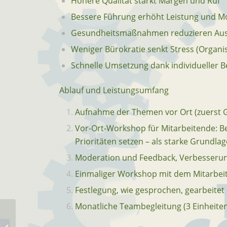
Höhere Qualität stärkt Margen und Ruf
Bessere Führung erhöht Leistung und Mo
Gesundheitsmaßnahmen reduzieren Ausf
Weniger Bürokratie senkt Stress (Organi
Schnelle Umsetzung dank individueller B
Ablauf und Leistungsumfang
Aufnahme der Themen vor Ort (zuerst G
Vor-Ort-Workshop für Mitarbeitende: B
Prioritäten setzen – als starke Grundla
Moderation und Feedback, Verbesserun
Einmaliger Workshop mit dem Mitarbeit
Festlegung, wie gesprochen, gearbeite
Monatliche Teambegleitung (3 Einheiten
Go Happy – Walk & Talk: Coaching in