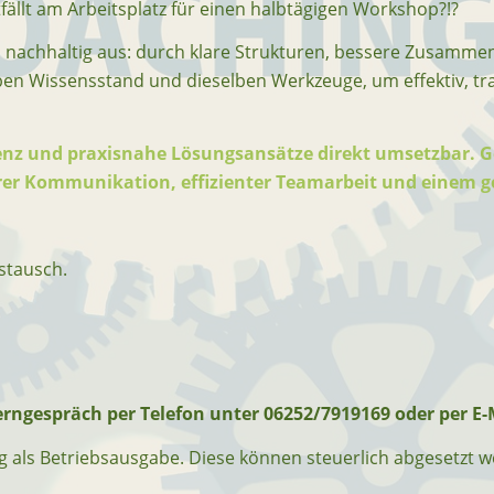
ntfällt am Arbeitsplatz für einen halbtägigen Workshop?!?
ich nachhaltig aus: durch klare Strukturen, bessere Zusammen
ben Wissensstand und dieselben Werkzeuge, um effektiv, t
enz und praxisnahe Lösungsansätze direkt umsetzbar. 
klarer Kommunikation, effizienter Teamarbeit und einem
stausch.
erngespräch per Telefon unter 06252/7919169 oder per E-
g als Betriebsausgabe. Diese können steuerlich abgesetzt 