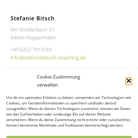
Stefanie Bitsch
Am Sonderbach 51
64646 Heppenheim
+49 6252 7919169
info@stefaniebitsch-coaching.de
Cookie-Zustimmung
verwalten
Sprechzeiten
Um dir ein optimales Erlebnis zu bieten, verwenden wir Technologien wie
Cookies, um Geräteinformationen zu speichern und/oder darauf
Mo.-Do.: 14:00-18:00 Uhr
zuzugreifen. Wenn du diesen Technologien zustimmst, können wir Daten
wie das Surfverhalten oder eindeutige IDs auf dieser Website
Freitag: 08:00-18:00 Uhr
verarbeiten. Wenn du deine Zustimmung nicht erteilst oder zurückziehst,
Samstag: 09:00-14:00 Uhr
können bestimmte Merkmale und Funktionen beeinträchtigt werden.
Termine nach Vereinbarung