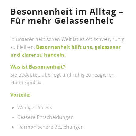
Besonnenheit im Alltag –
Für mehr Gelassenheit
In unserer hektischen Welt ist es oft schwer, ruhig
zu bleiben.
Besonnenheit hilft uns, gelassener
und klarer zu handeln.
Was ist Besonnenheit?
Sie bedeutet, überlegt und ruhig zu reagieren,
statt impulsiv.
Vorteile:
Weniger Stress
Bessere Entscheidungen
Harmonischere Beziehungen