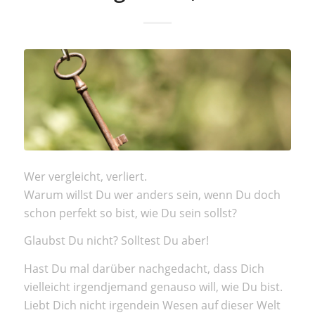
Wer vergleicht, verliert.
Warum willst Du wer anders sein, wenn Du doch
schon perfekt so bist, wie Du sein sollst?
Glaubst Du nicht? Solltest Du aber!
Hast Du mal darüber nachgedacht, dass Dich
vielleicht irgendjemand genauso will, wie Du bist.
Liebt Dich nicht irgendein Wesen auf dieser Welt