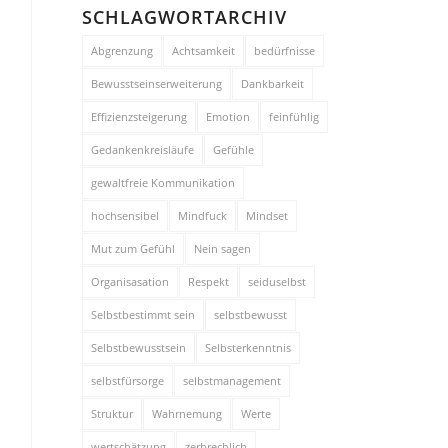
SCHLAGWORTARCHIV
Abgrenzung
Achtsamkeit
bedürfnisse
Bewusstseinserweiterung
Dankbarkeit
Effizienzsteigerung
Emotion
feinfühlig
Gedankenkreisläufe
Gefühle
gewaltfreie Kommunikation
hochsensibel
Mindfuck
Mindset
Mut zum Gefühl
Nein sagen
Organisasation
Respekt
seiduselbst
Selbstbestimmt sein
selbstbewusst
Selbstbewusstsein
Selbsterkenntnis
selbstfürsorge
selbstmanagement
Struktur
Wahrnemung
Werte
wertschätzung
zerbrechlich