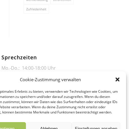
Zufriedenheit
Sprechzeiten
Mo.-Do.: 14:00-18:00 Uhr
Freitag: 08:00-18:00 Uhr
Cookie-Zustimmung verwalten
Samstag: 09:00-14:00 Uhr
optimales Erlebnis zu bieten, verwenden wir Technologien wie Cookies, um
Termine nach Vereinbarung
mationen zu speichern und/oder darauf zuzugreifen. Wenn du diesen
n zustimmst, können wir Daten wie das Surfverhalten oder eindeutige IDs
Website verarbeiten. Wenn du deine Zustimmung nicht erteilst oder
t, können bestimmte Merkmale und Funktionen beeinträchtigt werden.
eptieren
Ablehnen
Einstellungen ansehen