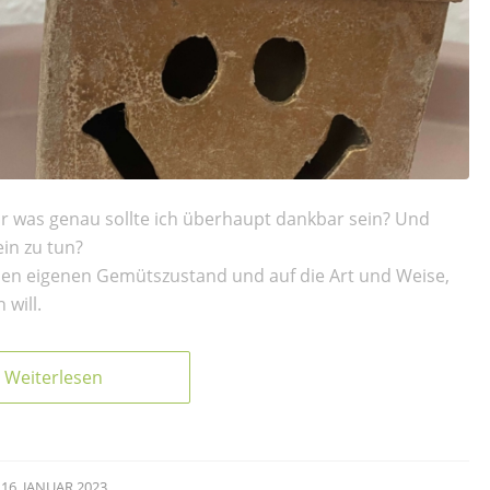
r was genau sollte ich überhaupt dankbar sein? Und
ein zu tun?
f den eigenen Gemütszustand und auf die Art und Weise,
will.
Weiterlesen
16. JANUAR 2023