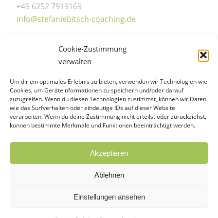
+49 6252 7919169
info@stefaniebitsch-coaching.de
Cookie-Zustimmung
verwalten
Sprechzeiten
Um dir ein optimales Erlebnis zu bieten, verwenden wir Technologien wie
Cookies, um Geräteinformationen zu speichern und/oder darauf
Mo.-Do.: 14:00-18:00 Uhr
zuzugreifen. Wenn du diesen Technologien zustimmst, können wir Daten
wie das Surfverhalten oder eindeutige IDs auf dieser Website
Freitag: 08:00-18:00 Uhr
verarbeiten. Wenn du deine Zustimmung nicht erteilst oder zurückziehst,
Samstag: 09:00-14:00 Uhr
können bestimmte Merkmale und Funktionen beeinträchtigt werden.
Termine nach Vereinbarung
Akzeptieren
Ablehnen
Einstellungen ansehen
© Stefanie Bitsch 2026